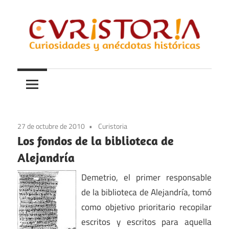
Saltar
al
contenido
Curiosidades
Curistoria
y
anécdotas
de
la
27 de octubre de 2010
Curistoria
historia
Los fondos de la biblioteca de
Alejandría
Demetrio, el primer responsable
de la biblioteca de Alejandría, tomó
como objetivo prioritario recopilar
escritos y escritos para aquella