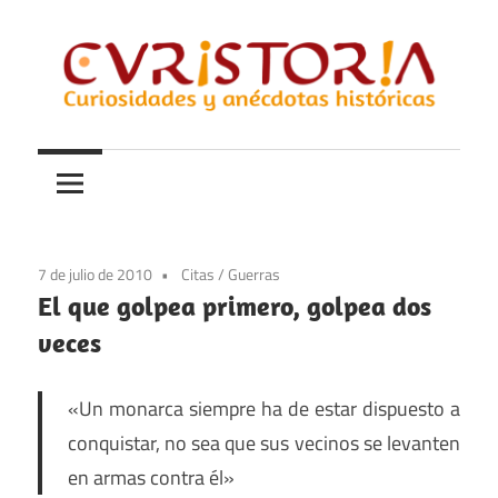
Saltar
al
contenido
Curiosidades
Curistoria
y
anécdotas
de
la
7 de julio de 2010
Citas
/
Guerras
historia
El que golpea primero, golpea dos
veces
«Un monarca siempre ha de estar dispuesto a
conquistar, no sea que sus vecinos se levanten
en armas contra él»