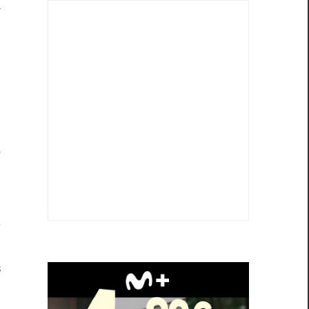
a
n
n
s
.
e
s