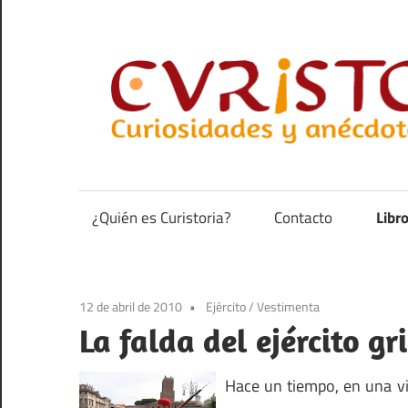
Saltar
al
contenido
Curiosidades
y
anécdotas
¿Quién es Curistoria?
Contacto
Libr
de
la
historia
12 de abril de 2010
Ejército
/
Vestimenta
La falda del ejército gr
Hace un tiempo, en una vi