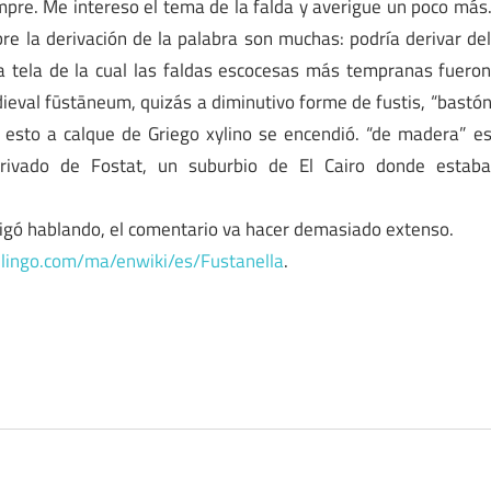
mpre. Me intereso el tema de la falda y averigue un poco más
re la derivación de la palabra son muchas: podría derivar de
, la tela de la cual las faldas escocesas más tempranas fuero
ieval fūstāneum, quizás a diminutivo forme de fustis, “bastó
esto a calque de Griego xylino se encendió. “de madera” e
erivado de Fostat, un suburbio de El Cairo donde estab
sigó hablando, el comentario va hacer demasiado extenso.
lingo.com/ma/enwiki/es/Fustanella
.