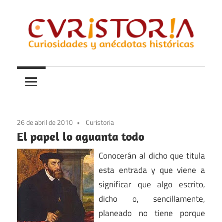
Saltar
al
contenido
Curiosidades
Curistoria
y
anécdotas
de
la
26 de abril de 2010
Curistoria
historia
El papel lo aguanta todo
Conocerán al dicho que titula
esta entrada y que viene a
significar que algo escrito,
dicho o, sencillamente,
planeado no tiene porque