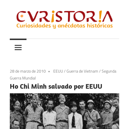
Saltar
al
contenido
Curiosidades
Curistoria
y
anécdotas
de
la
28 de marzo de 2010
EEUU
/
Guerra de Vietnam
/
Segunda
historia
Guerra Mundial
Ho Chi Minh salvado por EEUU