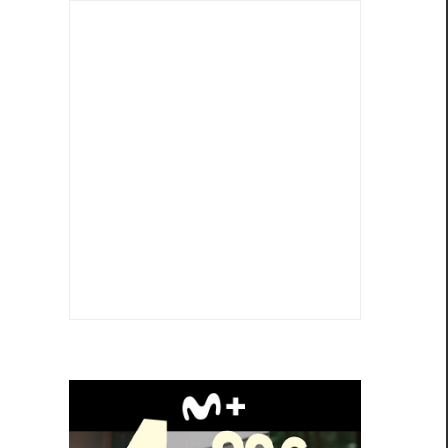
r
…
n
,