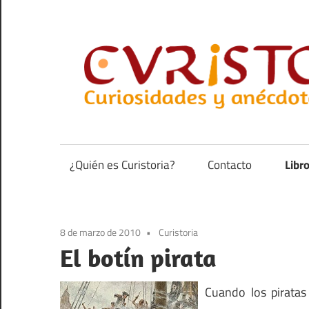
Saltar
al
contenido
Curiosidades
y
anécdotas
¿Quién es Curistoria?
Contacto
Libr
de
la
historia
8 de marzo de 2010
Curistoria
El botín pirata
Cuando los piratas