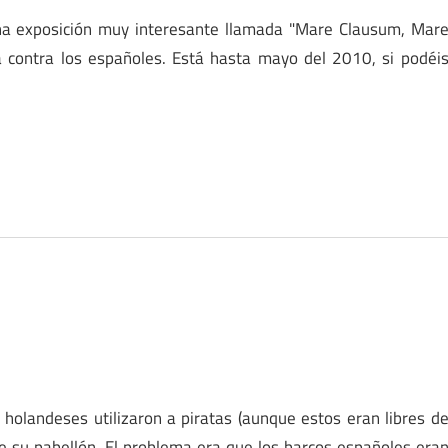
 una exposición muy interesante llamada "Mare Clausum, Mar
a contra los españoles. Está hasta mayo del 2010, si podéi
 holandeses utilizaron a piratas (aunque estos eran libres d
e su pabellón. El problema era que los barcos españoles era