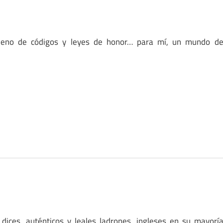
lleno de códigos y leyes de honor… para mí, un mundo d
 dices, auténticos y leales ladrones, ingleses en su mayorí