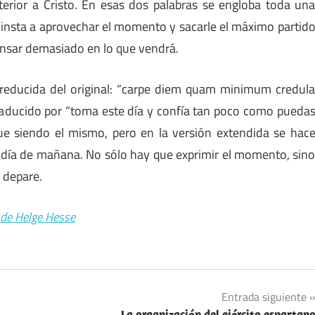
erior a Cristo. En esas dos palabras se engloba toda un
os insta a aprovechar el momento y sacarle el máximo partid
pensar demasiado en lo que vendrá.
 reducida del original: “carpe diem quam minimum credul
traducido por “toma este día y confía tan poco como pueda
gue siendo el mismo, pero en la versión extendida se hac
el día de mañana. No sólo hay que exprimir el momento, sin
 depare.
s de Helge Hesse
Entrada siguiente
La organización del ejército espartan