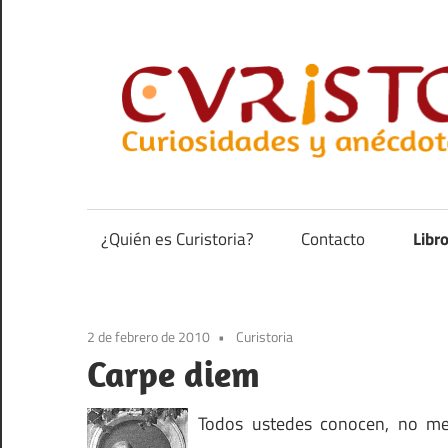
Saltar
al
contenido
Curiosidades
y
anécdotas
¿Quién es Curistoria?
Contacto
Libr
de
la
historia
2 de febrero de 2010
Curistoria
Carpe diem
Todos ustedes conocen, no me 