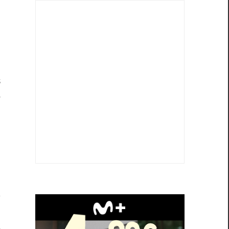
a
o
a
s
e
o
o