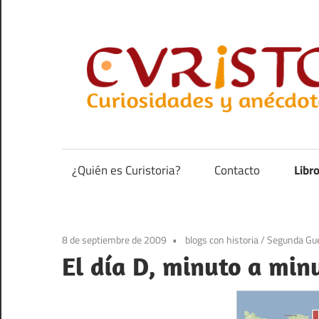
Saltar
al
contenido
Curiosidades
y
anécdotas
¿Quién es Curistoria?
Contacto
Libr
de
la
historia
8 de septiembre de 2009
blogs con historia
/
Segunda Gue
El día D, minuto a min