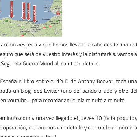
a acción «especial» que hemos llevado a cabo desde una re
eguro que será de vuestro interés y la disfrutaréis: vamos 
a Segunda Guerra Mundial, con todo detalle.
spaña el libro sobre el día D de Antony Beevor, toda un
rado un blog, dos twitter (uno del bando aliado y otro de
 en youtube… para recordar aquel día minuto a minuto.
aminuto.com y una vez llegado el jueves 10 (falta poquito)
la operación, narraremos con detalle y con un buen númer
sde el comienzo al final.