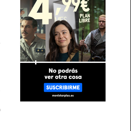
o
e
n