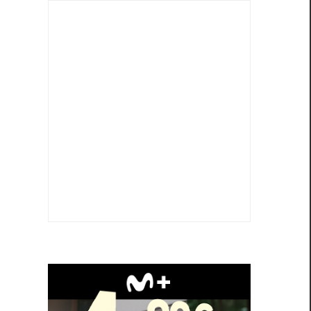
d
a
a
l
,
o