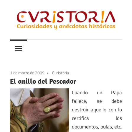
Saltar
al
contenido
Curiosidades
Curistoria
y
anécdotas
de
la
1 de marzo de 2009
Curistoria
historia
El anillo del Pescador
Cuando un Papa
fallece, se debe
destruir aquello con lo
certifica los
documentos, bulas, etc.