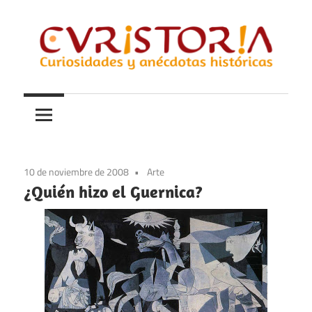
Saltar
al
contenido
Curiosidades
Curistoria
y
anécdotas
de
la
10 de noviembre de 2008
Arte
historia
¿Quién hizo el Guernica?