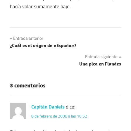
hacía volar sumamente bajo.
Navegación
Entrada anterior
¿Cuál es el origen de «España»?
de
Entrada siguiente
entradas
Una pica en Flandes
3 comentarios
Capitán Daniels
dice:
8 de febrero de 2008 a las 10:52