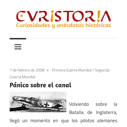
Saltar
al
contenido
Curiosidades
Curistoria
y
anécdotas
de
la
7 de febrero de 2008
Primera Guerra Mundial
/
Segunda
historia
Guerra Mundial
Pánico sobre el canal
Volviendo sobre la
Batalla de Inglaterra,
llegó un momento en que los pilotos alemanes