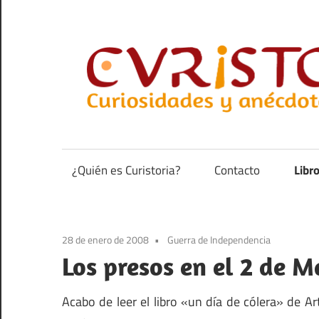
Saltar
al
contenido
Curiosidades
y
anécdotas
¿Quién es Curistoria?
Contacto
Libr
de
la
historia
28 de enero de 2008
Guerra de Independencia
Los presos en el 2 de 
Acabo de leer el libro «un día de cólera» de A