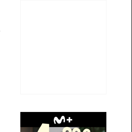
l
.
a
o