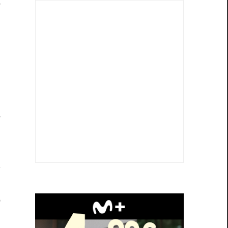
e
,
n
n
a
.
a
o