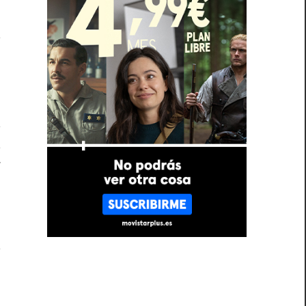
s
a
r