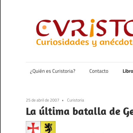
Saltar
al
contenido
Curiosidades
y
anécdotas
¿Quién es Curistoria?
Contacto
Libr
de
la
historia
25 de abril de 2007
Curistoria
La última batalla de G