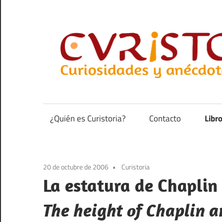
Saltar
al
contenido
Curiosidades
y
anécdotas
¿Quién es Curistoria?
Contacto
Libr
de
la
historia
20 de octubre de 2006
Curistoria
La estatura de Chaplin
The height of Chaplin 