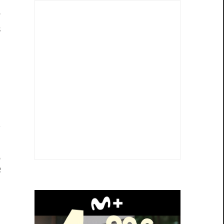
e
s
h
o
t