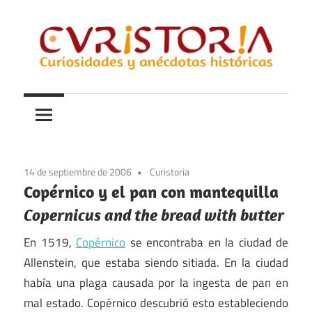
Saltar
al
contenido
Curiosidades
Curistoria
y
anécdotas
de
la
14 de septiembre de 2006
Curistoria
historia
Copérnico y el pan con mantequilla
Copernicus and the bread with butter
En 1519,
Copérnico
se encontraba en la ciudad de
Allenstein, que estaba siendo sitiada. En la ciudad
había una plaga causada por la ingesta de pan en
mal estado. Copérnico descubrió esto estableciendo