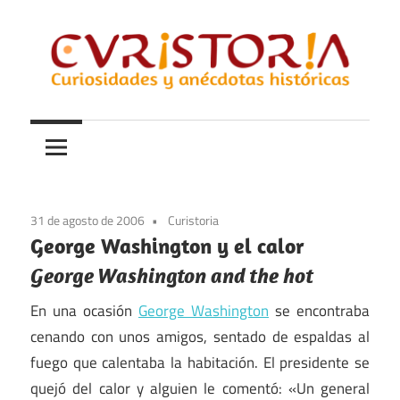
Saltar
al
contenido
Curiosidades
Curistoria
y
anécdotas
de
la
31 de agosto de 2006
Curistoria
historia
George Washington y el calor
George Washington and the hot
En una ocasión
George Washington
se encontraba
cenando con unos amigos, sentado de espaldas al
fuego que calentaba la habitación. El presidente se
quejó del calor y alguien le comentó: «Un general