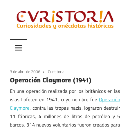
Saltar
al
contenido
Curiosidades
Curistoria
y
anécdotas
de
la
3 de abril de 2006
Curistoria
historia
Operación Claymore (1941)
En una operación realizada por los británicos en las
islas Lofoten en 1941, cuyo nombre fue
Operación
Claymore
, contra las tropas nazis, lograron destruir
11 fábricas, 4 millones de litros de petróleo y 5
barcos. 314 nuevos voluntarios fueron creados para