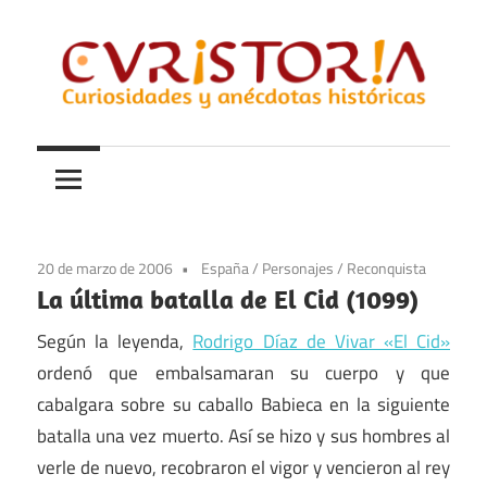
Saltar
al
contenido
Curiosidades
Curistoria
y
anécdotas
de
la
20 de marzo de 2006
España
/
Personajes
/
Reconquista
historia
La última batalla de El Cid (1099)
Según la leyenda,
Rodrigo Díaz de Vivar «El Cid»
ordenó que embalsamaran su cuerpo y que
cabalgara sobre su caballo Babieca en la siguiente
batalla una vez muerto. Así se hizo y sus hombres al
verle de nuevo, recobraron el vigor y vencieron al rey