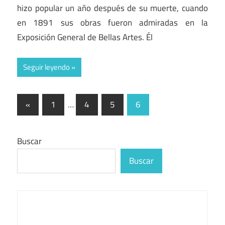
hizo popular un año después de su muerte, cuando
en 1891 sus obras fueron admiradas en la
Exposición General de Bellas Artes. Él
Seguir leyendo
Paginación
Entradas
«
1
…
4
5
6
anteriores
de
entradas
Buscar
Buscar