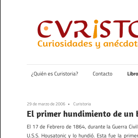
Saltar
al
contenido
Curiosidades
y
anécdotas
¿Quién es Curistoria?
Contacto
Libr
de
la
historia
29 de marzo de 2006
Curistoria
El primer hundimiento de un 
El 17 de Febrero de 1864, durante la Guerra Civil
U.S.S. Housatonic y lo hundió. Esta fue la prim