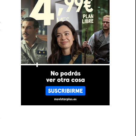
y
V
y
a