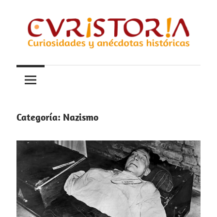
Saltar
al
contenido
Curiosidades
Curistoria
y
anécdotas
de
la
Categoría:
Nazismo
historia