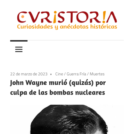
Saltar
al
contenido
Curiosidades
Curistoria
y
anécdotas
de
la
22 de marzo de 2023
Cine
/
Guerra Fría
/
Muertes
historia
John Wayne murió (quizás) por
culpa de las bombas nucleares