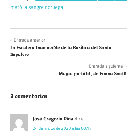
mató la sangre noruega
.
Cine
Navegación
Entrada anterior
Guerra
La Escalera Inamovible de la Basílica del Santo
de
Fría
Sepulcro
entradas
Muertes
Entrada siguiente
Magia portátil, de Emma Smith
3 comentarios
José Gregorio Piña
dice:
24 de marzo de 2023 a las 00:17