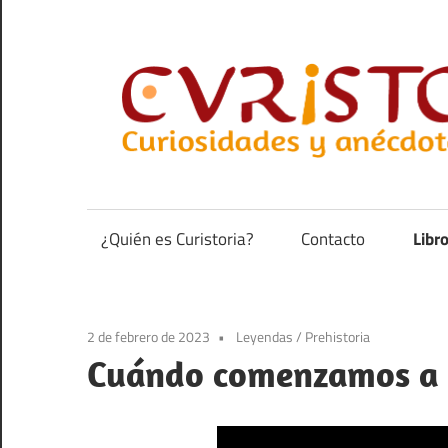
Saltar
al
contenido
Curiosidades
y
anécdotas
¿Quién es Curistoria?
Contacto
Libr
de
la
historia
2 de febrero de 2023
Leyendas
/
Prehistoria
Cuándo comenzamos a 