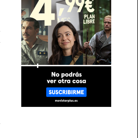
e
a
n
a
l