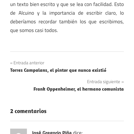
un texto bien escrito y que se lea con facilidad. Esto
de Alcuino y la importancia de escribir claro, lo
deberíamos recordar también los que escribimos,
que somos casi todos.
Edad
Navegación
Entrada anterior
Media
Torres Campalans, el pintor que nunca existió
de
Educación
Entrada siguiente
entradas
Frank Oppenheimer, el hermano comunista
2 comentarios
José Gregorio Piña
dice: