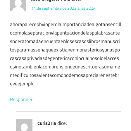
11 de septiembre de 2022 a las 22:54
ahorapareceobvioperolaimportanciadealgotansencill
ocomolaseparacionylapuntuaciondelaspalabrasante
snoeratomadaencuentaenlosescasoslibrosmanuscri
tosparamasseñaqueexistianenmonasteriosyunaspo
cascasaprivadasdegentericaconlocualnosoloelacces
osinotambienlacomprensiondeunescritoerasumame
ntedificultosaylentacomopodemosapreciarenestebr
eveejemplo
Responder
curis2ria
dice: