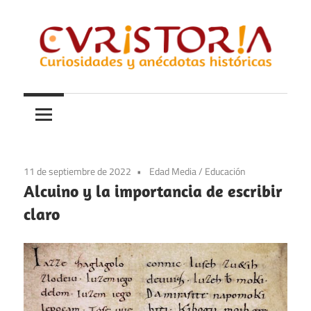
Saltar
al
contenido
Curiosidades
Curistoria
y
anécdotas
de
la
11 de septiembre de 2022
Edad Media
/
Educación
historia
Alcuino y la importancia de escribir
claro