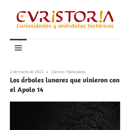
Saltar
al
contenido
Curiosidades
Curistoria
y
anécdotas
de
la
2 de marzo de 2022
Ciencia
/
Naturaleza
historia
Los árboles lunares que vinieron con
el Apolo 14