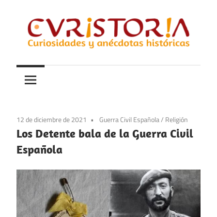
Saltar
al
contenido
Curiosidades
Curistoria
y
anécdotas
de
la
12 de diciembre de 2021
Guerra Civil Española
/
Religión
historia
Los Detente bala de la Guerra Civil
Española