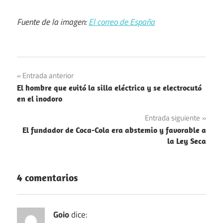
Fuente de la imagen:
El correo de España
Guerra
Navegación
Entrada anterior
Civil
El hombre que evitó la silla eléctrica y se electrocutó
Española
de
en el inodoro
Religión
entradas
Entrada siguiente
El fundador de Coca-Cola era abstemio y favorable a
la Ley Seca
4 comentarios
Goio
dice: