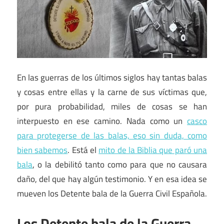
En las guerras de los últimos siglos hay tantas balas
y cosas entre ellas y la carne de sus víctimas que,
por pura probabilidad, miles de cosas se han
interpuesto en ese camino. Nada como un
casco
para protegerse de las balas, eso sin duda, como
bien sabemos
. Está el
mito de la Biblia que paró una
bala
, o la debilitó tanto como para que no causara
daño, del que hay algún testimonio. Y en esa idea se
mueven los Detente bala de la Guerra Civil Española.
Los Detente bala de la Guerra