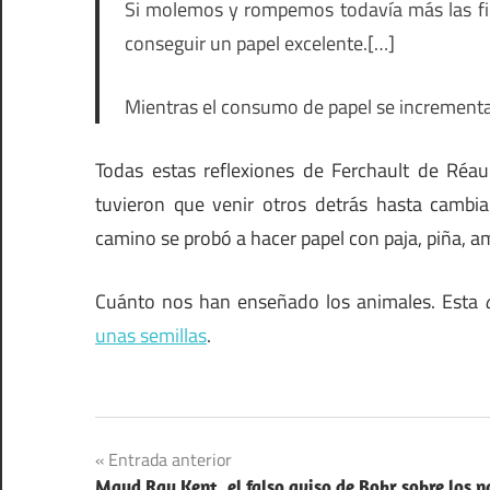
Si molemos y rompemos todavía más las fibr
conseguir un papel excelente.[…]
Mientras el consumo de papel se incrementa a
Todas estas reflexiones de Ferchault de Ré
tuvieron que venir otros detrás hasta cambiar
camino se probó a hacer papel con paja, piña, am
Cuánto nos han enseñado los animales. Esta
unas semillas
.
Ciencia
Navegación
Entrada anterior
inventos
Maud Ray Kent, el falso aviso de Bohr sobre los n