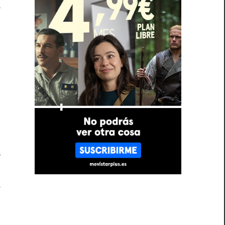
a
n
e
s
s
a