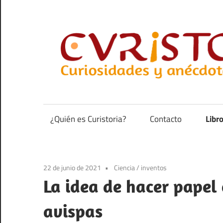
Saltar
al
contenido
Curiosidades
y
anécdotas
¿Quién es Curistoria?
Contacto
Libr
de
la
historia
22 de junio de 2021
Ciencia
/
inventos
La idea de hacer papel
avispas