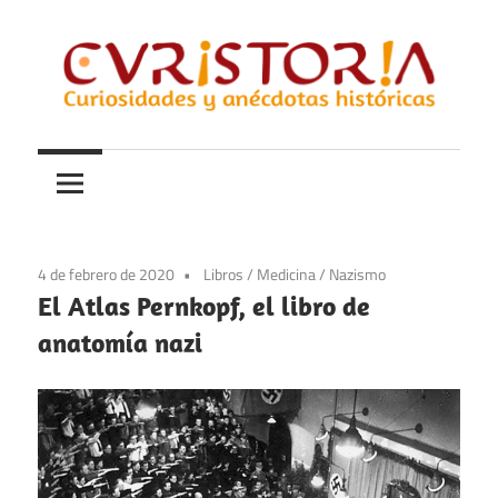
Saltar
al
contenido
Curiosidades
Curistoria
y
anécdotas
de
la
4 de febrero de 2020
Libros
/
Medicina
/
Nazismo
historia
El Atlas Pernkopf, el libro de
anatomía nazi