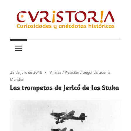
Saltar
al
contenido
Curiosidades
Curistoria
y
anécdotas
de
la
29 de julio de 2019
Armas
/
Aviación
/
Segunda Guerra
historia
Mundial
Las trompetas de Jericó de los Stuka