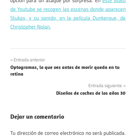
opción para un ataque por sorpresa. En
este vídeo
de Youtube se recogen las escenas donde aparecen
Stukas, y su sonido, en la película Dunkerque, de
Christopher Nolan.
Armas
Navegación
Entrada anterior
Aviación
Optogramas, lo que ves antes de morir queda en tu
de
retina
Segunda
entradas
Guerra
Entrada siguiente
Mundial
Diseños de coches de los años 30
Dejar un comentario
Tu dirección de correo electrónico no será publicada.