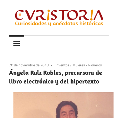
Saltar
al
contenido
Curiosidades
Curistoria
y
anécdotas
de
la
20 de noviembre de 2018
inventos
/
Mujeres
/
Pioneros
historia
Ángela Ruiz Robles, precursora de
libro electrónico y del hipertexto