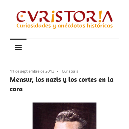
Saltar
al
contenido
Curiosidades
Curistoria
y
anécdotas
de
la
11 de septiembre de 2013
Curistoria
historia
Mensur, los nazis y los cortes en la
cara