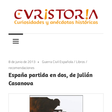
Saltar
al
contenido
Curiosidades
Curistoria
y
anécdotas
de
la
8 de junio de 2013
Guerra Civil Española
/
Libros
/
historia
recomendaciones
España partida en dos, de Julián
Casanova