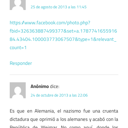
25 de agosto de 2013 a las 11:45
https://www.facebook.com/photo.php?
fbid=326363887499377&set=a.1787741655916
84.43404.100003773067507&type=1&relevant_
count=1
Responder
Anónimo
dice:
24 de octubre de 2013 a las 22:06
Es que en Alemania, el nazismo fue una cruenta
dictadura que oprimió a los alemanes y acabó con la
República de Weimar. No como aquí, donde los