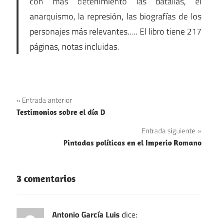
con más detenimiento las batallas, el
anarquismo, la represión, las biografías de los
personajes más relevantes….. El libro tiene 217
páginas, notas incluidas.
Navegación
Entrada anterior
Testimonios sobre el día D
de
Entrada siguiente
entradas
Pintadas políticas en el Imperio Romano
3 comentarios
Antonio García Luis
dice: