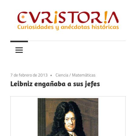
Saltar
al
contenido
Curiosidades
Curistoria
y
anécdotas
de
la
7 de febrero de 2013
Ciencia
/
Matemáticas
historia
Leibniz engañaba a sus jefes