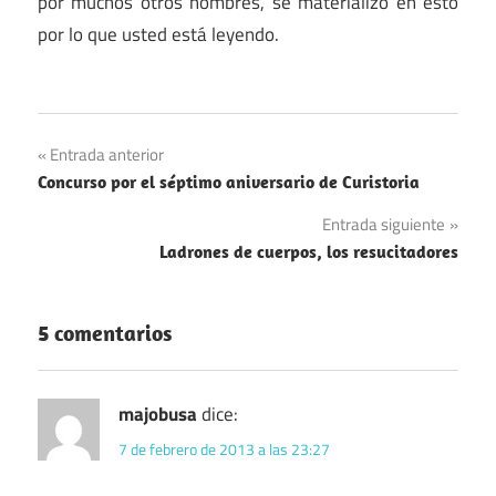
por muchos otros hombres, se materializó en esto
por lo que usted está leyendo.
Navegación
Entrada anterior
Concurso por el séptimo aniversario de Curistoria
de
Entrada siguiente
entradas
Ladrones de cuerpos, los resucitadores
5 comentarios
majobusa
dice:
7 de febrero de 2013 a las 23:27