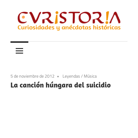
Saltar
al
contenido
Curiosidades
Curistoria
y
anécdotas
de
la
5 de noviembre de 2012
Leyendas
/
Música
historia
La canción húngara del suicidio