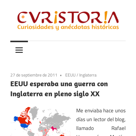
Saltar
al
contenido
Curiosidades
Curistoria
y
anécdotas
de
la
27 de septiembre de 2011
EEUU
/
Inglaterra
historia
EEUU esperaba una guerra con
Inglaterra en pleno siglo XX
Me enviaba hace unos
días un lector del blog,
llamado Rafael