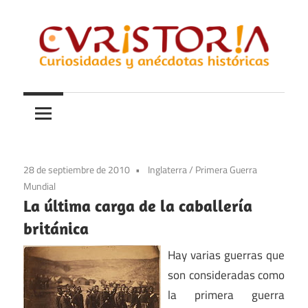
Saltar
al
contenido
Curiosidades
Curistoria
y
anécdotas
de
la
28 de septiembre de 2010
Inglaterra
/
Primera Guerra
historia
Mundial
La última carga de la caballería
británica
Hay varias guerras que
son consideradas como
la primera guerra