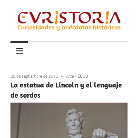
Saltar
al
contenido
Curiosidades
Curistoria
y
anécdotas
de
la
20 de septiembre de 2010
Arte
/
EEUU
historia
La estatua de Lincoln y el lenguaje
de sordos