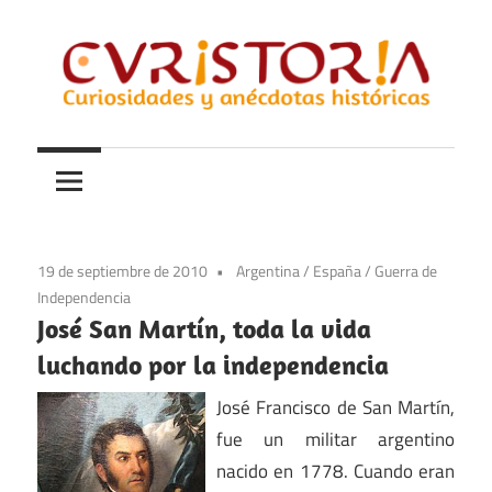
Saltar
al
contenido
Curiosidades
Curistoria
y
anécdotas
de
la
19 de septiembre de 2010
Argentina
/
España
/
Guerra de
historia
Independencia
José San Martín, toda la vida
luchando por la independencia
José Francisco de San Martín,
fue un militar argentino
nacido en 1778. Cuando eran