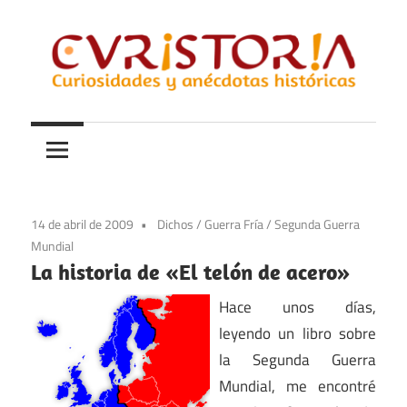
Saltar
al
contenido
Curiosidades
Curistoria
y
anécdotas
de
la
14 de abril de 2009
Dichos
/
Guerra Fría
/
Segunda Guerra
historia
Mundial
La historia de «El telón de acero»
Hace unos días,
leyendo un libro sobre
la Segunda Guerra
Mundial, me encontré