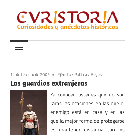
Saltar
al
contenido
Curiosidades
Curistoria
y
anécdotas
de
la
11 de febrero de 2009
Ejército
/
Política
/
Reyes
historia
Las guardias extranjeras
Ya conocen ustedes que no son
raras las ocasiones en las que el
enemigo está en casa y en las
que la mejor forma de protegerse
es mantener distancia con los