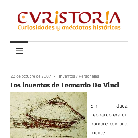
Saltar
al
contenido
Curiosidades
Curistoria
y
anécdotas
de
la
22 de octubre de 2007
inventos
/
Personajes
historia
Los inventos de Leonardo Da Vinci
Sin duda
Leonardo era un
hombre con una
mente