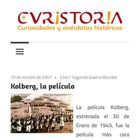
Saltar
al
contenido
Curiosidades
Curistoria
y
anécdotas
de
la
15 de octubre de 2007
Cine
/
Segunda Guerra Mundial
historia
Kolberg, la película
La película Kolberg,
estrenada el 30 de
Enero de 1945, fue la
película más cara