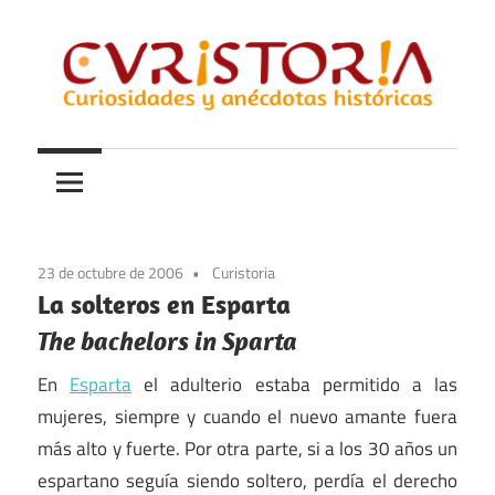
Saltar
al
contenido
Curiosidades
Curistoria
y
anécdotas
de
la
23 de octubre de 2006
Curistoria
historia
La solteros en Esparta
The bachelors in Sparta
En
Esparta
el adulterio estaba permitido a las
mujeres, siempre y cuando el nuevo amante fuera
más alto y fuerte. Por otra parte, si a los 30 años un
espartano seguía siendo soltero, perdía el derecho